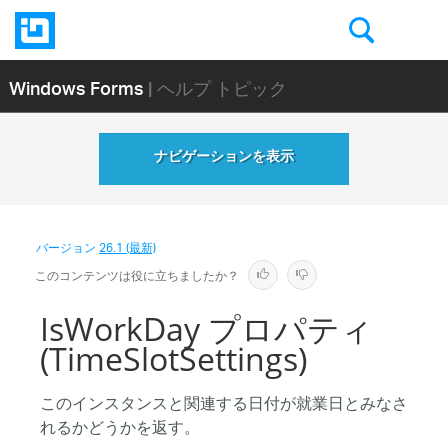
Windows Forms
| ヘルプ トピック
ナビゲーションを表示
バージョン
26.1 (最新)
このコンテンツは役に立ちましたか？
IsWorkDay プロパティ
(TimeSlotSettings)
このインスタンスと関連する日付が就業日とみなさ
れるかどうかを返す。