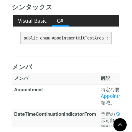
シンタックス
Visual Basic
C#
public enum AppointmentHitTestArea : 
System.En
メンバ
メンバ
解説
特定な要素と
Appointment
AppointmentU
領域。
予定の
StartD
DateTimeContinuationIndicatorFrom
示可能領域の
時刻と一致す