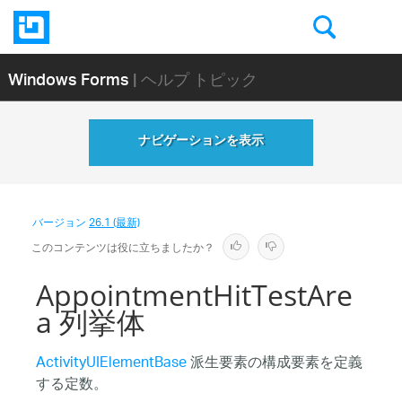
Windows Forms
| ヘルプ トピック
ナビゲーションを表示
バージョン
26.1 (最新)
このコンテンツは役に立ちましたか？
AppointmentHitTestAre
a 列挙体
ActivityUIElementBase
派生要素の構成要素を定義
する定数。