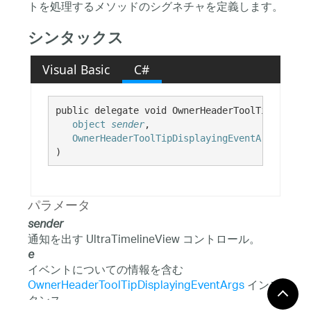
トを処理するメソッドのシグネチャを定義します。
シンタックス
Visual Basic
C#
public delegate void OwnerHeaderToolTipDisplay
object
sender
,

OwnerHeaderToolTipDisplayingEventArgs
e
)
パラメータ
sender
通知を出す UltraTimelineView コントロール。
e
イベントについての情報を含む
OwnerHeaderToolTipDisplayingEventArgs
インス
タンス。