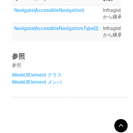
Navigate(AccessibleNavigation)
Infragistics.
から継承され
Navigate(AccessibleNavigation,Type[])
Infragistics.
から継承され
参照
参照
WeekUIElement クラス
WeekUIElement メンバ