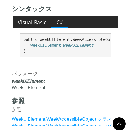
シンタックス
Visual Basic
C#
public WeekUIElement.WeekAccessibleObject( 

WeekUIElement
weekUIElement
)
パラメータ
weekUIElement
WeekUIElement
参照
参照
WeekUIElement.WeekAccessibleObject クラス
WeekUIElement.WeekAccessibleObject メンバ