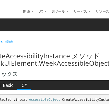
開発
UX
BIツール
サービス
リソー
26.1 (最新)
teAccessibilityInstance メソッド
kUIElement.WeekAccessibleObject
タックス
l Basic
C#
tected virtual 
AccessibleObject
 CreateAccessibilityInsta