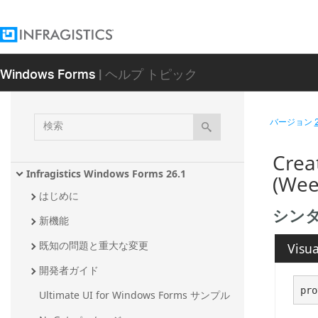
Windows Forms
| ヘルプ トピック
検
バージョン
索
Crea
Infragistics Windows Forms 26.1
(Wee
はじめに
シン
新機能
既知の問題と重大な変更
Visua
開発者ガイド
pro
Ultimate UI for Windows Forms サンプル