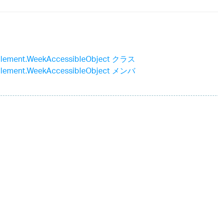
lement.WeekAccessibleObject クラス
lement.WeekAccessibleObject メンバ