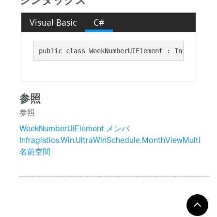
シンタックス
Visual Basic
C#
public class WeekNumberUIElement : Infragistic
参照
参照
WeekNumberUIElement メンバ
Infragistics.Win.UltraWinSchedule.MonthViewMulti
名前空間