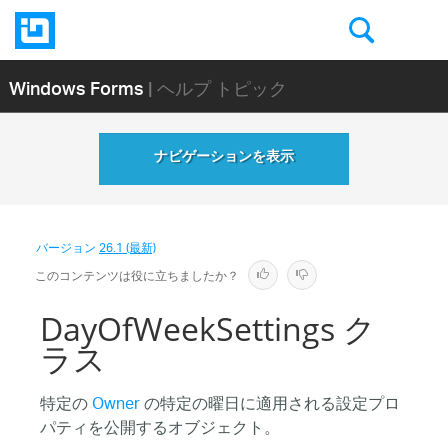
Windows Forms
| ヘルプ トピック
ナビゲーションを表示
バージョン
26.1 (最新)
このコンテンツは役に立ちましたか？
DayOfWeekSettings ク
ラス
特定の
Owner
の特定の曜日に適用される設定プロ
パティを公開するオブジェクト。