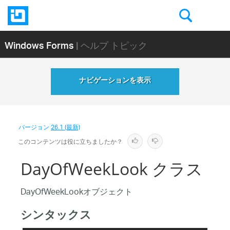
Windows Forms
| ヘルプ トピック
ナビゲーションを表示
バージョン
26.1 (最新)
このコンテンツは役に立ちましたか？
DayOfWeekLook クラス
DayOfWeekLookオブジェクト
シンタックス