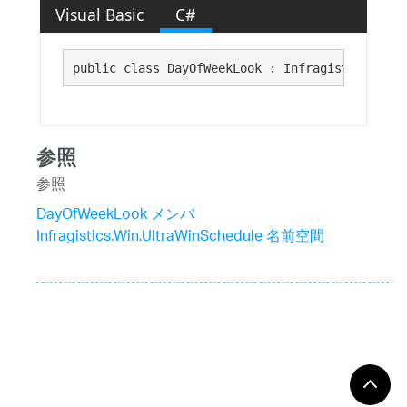
Visual Basic
C#
public class DayOfWeekLook : Infragistics.Shar
参照
参照
DayOfWeekLook メンバ
Infragistics.Win.UltraWinSchedule 名前空間