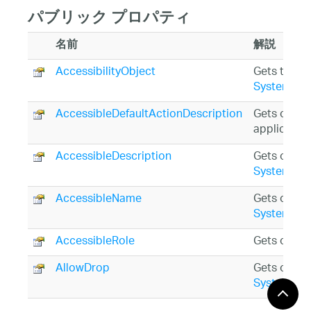
パブリック プロパティ
名前
解説
AccessibilityObject
Gets the
Sy
System.Wi
AccessibleDefaultActionDescription
Gets or set
applicatio
AccessibleDescription
Gets or set
System.Wi
AccessibleName
Gets or set
System.Wi
AccessibleRole
Gets or set
AllowDrop
Gets or set
System.Wi