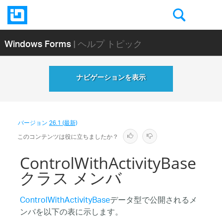
Windows Forms
| ヘルプ トピック
ナビゲーションを表示
バージョン
26.1 (最新)
このコンテンツは役に立ちましたか？
ControlWithActivityBase
クラス メンバ
ControlWithActivityBase
データ型で公開されるメ
ンバを以下の表に示します。