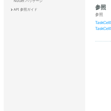
NuGet パッケージ
参照
API 参照ガイド
参照
TaskCel
TaskCel