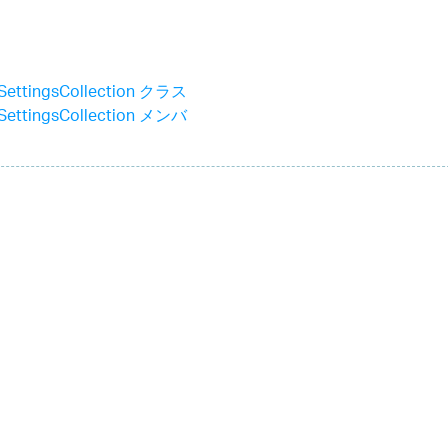
lSettingsCollection クラス
lSettingsCollection メンバ