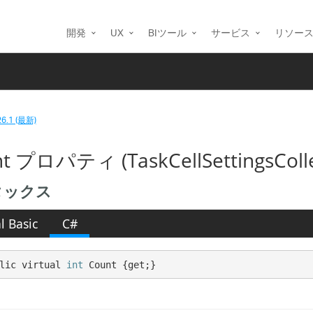
開発
UX
BIツール
サービス
リソー
26.1 (最新)
t プロパティ (TaskCellSettingsColle
タックス
l Basic
C#
lic virtual 
int
 Count {get;}