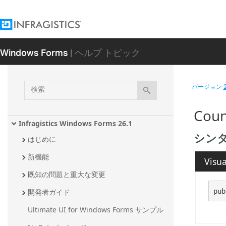
Windows Forms
| ヘルプ トピック
検
バージョン
索
Coun
Infragistics Windows Forms 26.1
シン
はじめに
新機能
Visua
既知の問題と重大な変更
pub
開発者ガイド
Ultimate UI for Windows Forms サンプル