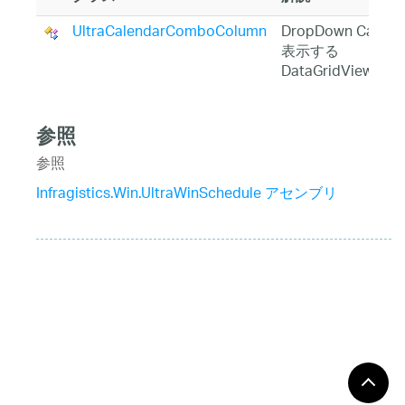
UltraCalendarComboColumn
DropDown Calen
表示する
DataGridViewCo
参照
参照
Infragistics.Win.UltraWinSchedule アセンブリ