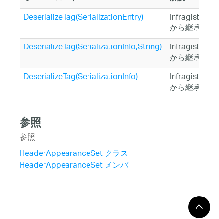
DeserializeTag(SerializationEntry)
Infragistics
から継承され
DeserializeTag(SerializationInfo,String)
Infragistics
から継承され
DeserializeTag(SerializationInfo)
Infragistics
から継承され
参照
参照
HeaderAppearanceSet クラス
HeaderAppearanceSet メンバ