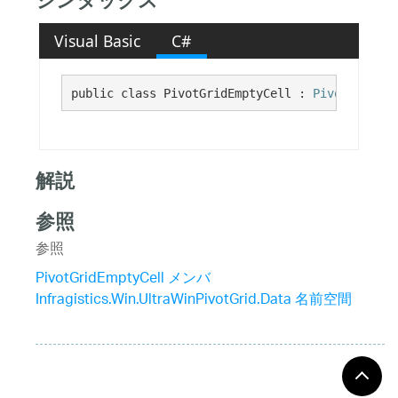
シンタックス
Visual Basic
C#
public class PivotGridEmptyCell : 
PivotGridCel
解説
参照
参照
PivotGridEmptyCell メンバ
Infragistics.Win.UltraWinPivotGrid.Data 名前空間