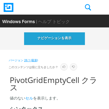
Windows Forms
| ヘルプ トピック
ナビゲーションを表示
バージョン
26.1 (最新)
このコンテンツは役に立ちましたか？
PivotGridEmptyCell クラ
ス
値のない
セル
を表示します。