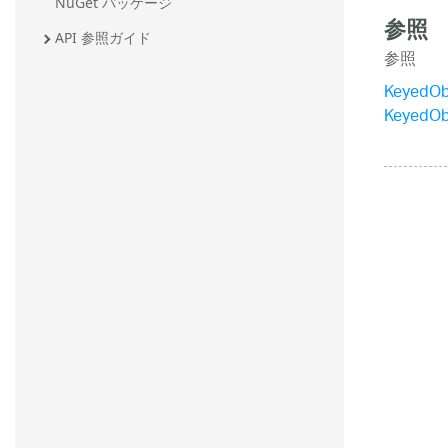
NuGet パッケージ
参照
API 参照ガイド
参照
KeyedO
KeyedO