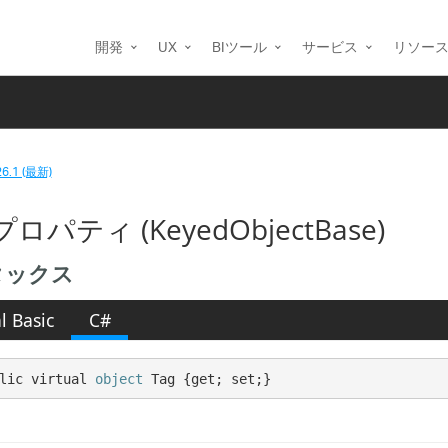
開発
UX
BIツール
サービス
リソー
26.1 (最新)
 プロパティ (KeyedObjectBase)
タックス
l Basic
C#
lic virtual 
object
 Tag {get; set;}