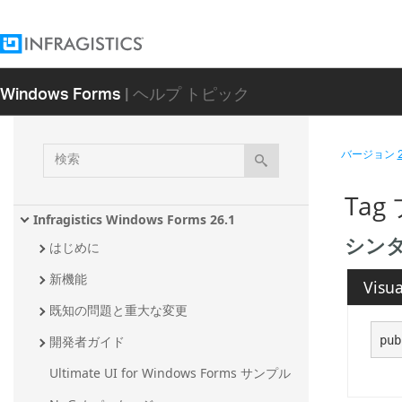
Windows Forms
| ヘルプ トピック
検
バージョン
索
Tag
Infragistics Windows Forms 26.1
シン
はじめに
新機能
Visua
既知の問題と重大な変更
pub
開発者ガイド
Ultimate UI for Windows Forms サンプル