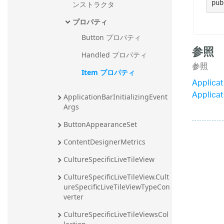
pub
ンストラクタ
プロパティ
Button プロパティ
参照
Handled プロパティ
参照
Item プロパティ
Applica
Applica
ApplicationBarInitializingEvent
Args
ButtonAppearanceSet
ContentDesignerMetrics
CultureSpecificLiveTileView
CultureSpecificLiveTileView.Cult
ureSpecificLiveTileViewTypeCon
verter
CultureSpecificLiveTileViewsCol