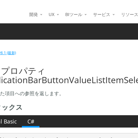
開発
UX
BIツール
サービス
リソー
26.1 (最新)
m プロパティ
licationBarButtonValueListItemSel
た項目への参照を返します。
タックス
l Basic
C#