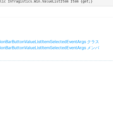
lic Infragistics.Win.ValueListItem Item {get;}
tionBarButtonValueListItemSelectedEventArgs クラス
tionBarButtonValueListItemSelectedEventArgs メンバ