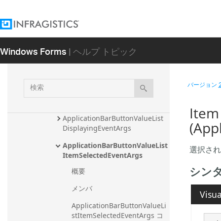
ApplicationBar
ApplicationBarButton
ApplicationBarButton.Applicati
Windows Forms
| ヘルプ トピック
onBarButtonTypeConverter
ApplicationBarButtonClickEvent
Args
検
バージョン
ApplicationBarButtonsCollectio
索
n
Ite
ApplicationBarButtonValueList
(App
DisplayingEventArgs
ApplicationBarButtonValueList
選択され
ItemSelectedEventArgs
シン
概要
メンバ
Visua
ApplicationBarButtonValueLi
stItemSelectedEventArgs コ