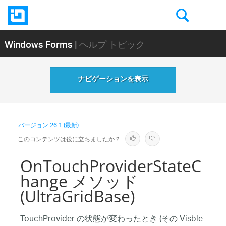
Windows Forms
| ヘルプ トピック
ナビゲーションを表示
バージョン
26.1 (最新)
このコンテンツは役に立ちましたか？
OnTouchProviderStateC
hange メソッド
(UltraGridBase)
TouchProvider の状態が変わったとき (その Visble