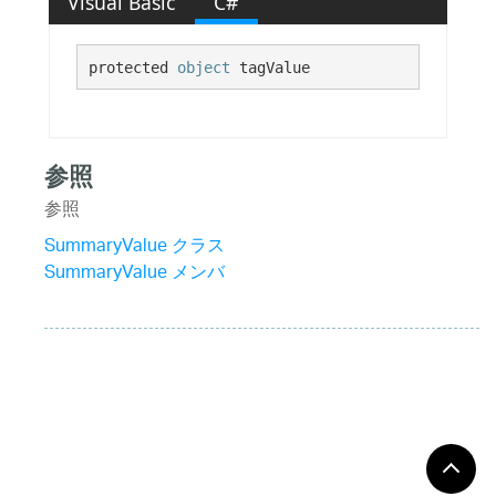
Visual Basic
C#
protected 
object
 tagValue
参照
参照
SummaryValue クラス
SummaryValue メンバ