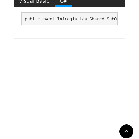
Visual Basic
C#
public event Infragistics.Shared.SubObjectDisp