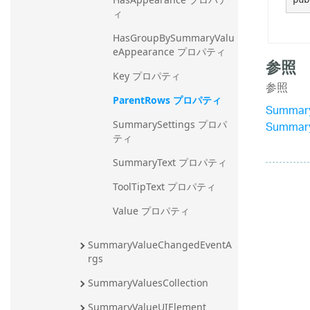
ィ
HasGroupBySummaryValu
eAppearance プロパティ
参照
Key プロパティ
参照
ParentRows プロパティ
Summar
Summar
SummarySettings プロパ
ティ
SummaryText プロパティ
ToolTipText プロパティ
Value プロパティ
SummaryValueChangedEventA
rgs
SummaryValuesCollection
SummaryValueUIElement