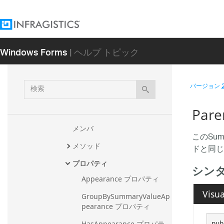
SummarySettings
SummarySettings.ColumnsList
UITypeEditor
Windows Forms
| ヘルプ トピック
SummarySettings.SummarySett
ingsConverter
SummarySettingsCollection
検
バージョン
索
SummaryValue
Par
概要
メンバ
このSum
メソッド
ドと同じ
プロパティ
シン
Appearance プロパティ
Visua
GroupBySummaryValueAp
pearance プロパティ
HasAppearance プロパテ
pub