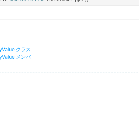
yValue クラス
yValue メンバ