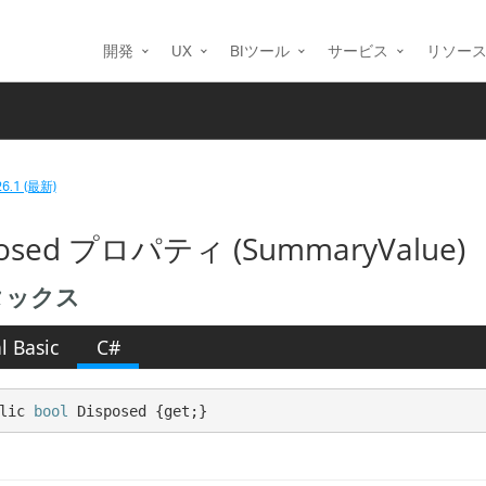
開発
UX
BIツール
サービス
リソー
26.1 (最新)
posed プロパティ (SummaryValue)
タックス
l Basic
C#
lic 
bool
 Disposed {get;}