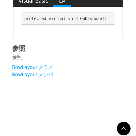
Visual Basic
C#
protected virtual void OnDispose()
参照
参照
RowLayout クラス
RowLayout メンバ