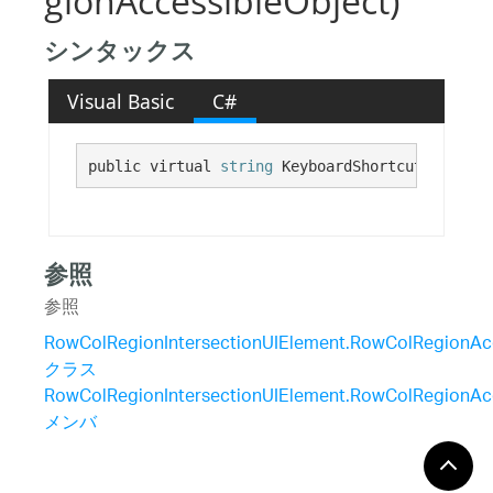
gionAccessibleObject)
シンタックス
Visual Basic
C#
public virtual 
string
 KeyboardShortcut {get;}
参照
参照
RowColRegionIntersectionUIElement.RowColRegionAc
クラス
RowColRegionIntersectionUIElement.RowColRegionAc
メンバ