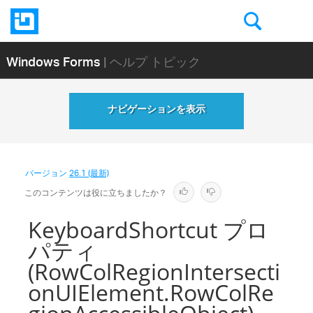
Windows Forms
| ヘルプ トピック
ナビゲーションを表示
バージョン
26.1 (最新)
このコンテンツは役に立ちましたか？
KeyboardShortcut プロ
パティ
(RowColRegionIntersecti
onUIElement.RowColRe