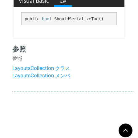
Visual Basic
C#
public 
bool
 ShouldSerializeTag()
参照
参照
LayoutsCollection クラス
LayoutsCollection メンバ