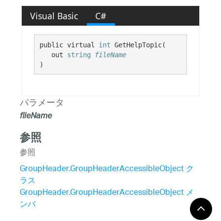
Visual Basic
C#
public virtual 
int
 GetHelpTopic( 

   out 
string
fileName
)
パラメータ
fileName
参照
参照
GroupHeader.GroupHeaderAccessibleObject ク
ラス
GroupHeader.GroupHeaderAccessibleObject メ
ンバ