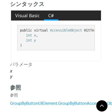
シンタックス
Visual Basic
C#
public virtual 
AccessibleObject
 HitTest( 

int
x
,

int
y
)
パラメータ
x
y
参照
参照
GroupByButtonUIElement.GroupByButtonAccessibleOb
クラス