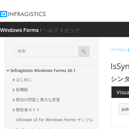
Windows Forms
| ヘルプ トピック
検
バージョン
索
IsSy
Infragistics Windows Forms 26.1
シン
はじめに
新機能
Visua
既知の問題と重大な変更
pub
開発者ガイド
Ultimate UI for Windows Forms サンプル