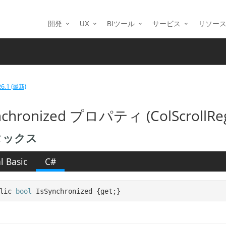
開発
UX
BIツール
サービス
リソー
26.1 (最新)
nchronized プロパティ (ColScrollRegi
タックス
l Basic
C#
lic 
bool
 IsSynchronized {get;}