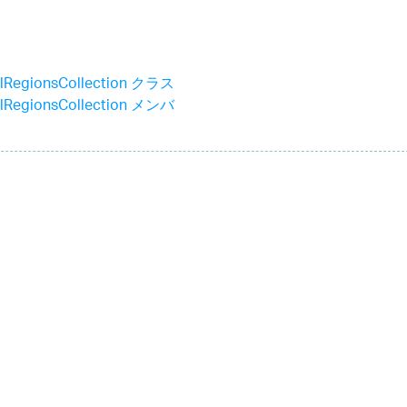
llRegionsCollection クラス
llRegionsCollection メンバ