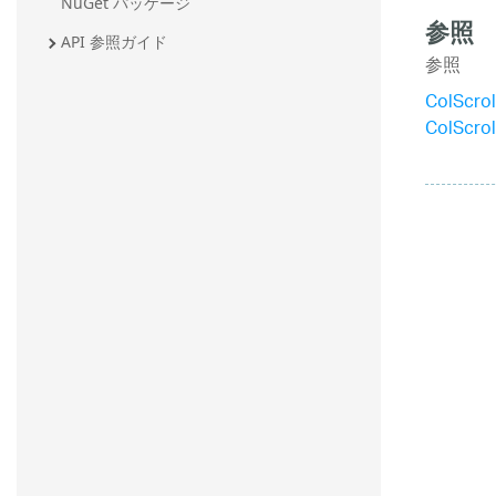
NuGet パッケージ
参照
API 参照ガイド
参照
ColScro
ColScro