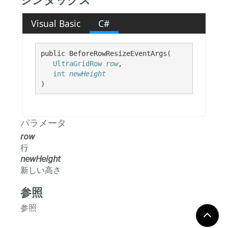
シンタックス
Visual Basic
C#
public BeforeRowResizeEventArgs( 

UltraGridRow
row
,

int
newHeight
)
パラメータ
row
行
newHeight
新しい高さ
参照
参照
BeforeRowResizeEventArgs クラス