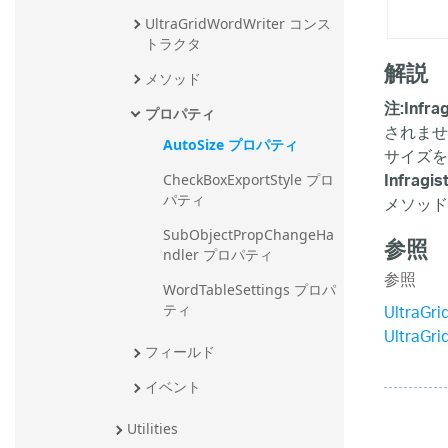
UltraGridWordWriter コンス
トラクタ
解説
メソッド
注:
Infra
プロパティ
されませ
AutoSize プロパティ
サイズを
Infragis
CheckBoxExportStyle プロ
メソッ
パティ
SubObjectPropChangeHa
参照
ndler プロパティ
参照
WordTableSettings プロパ
UltraGr
ティ
UltraGr
フィールド
イベント
Utilities