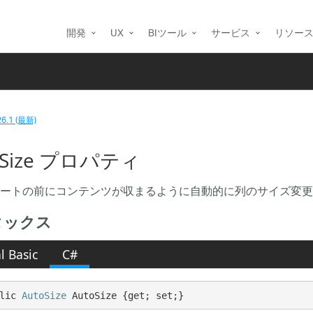
開発
UX
BIツール
サービス
リソー
26.1 (最新)
oSize プロパティ
ートの前にコンテンツが収まるように自動的に列のサイズ変更
タックス
l Basic
C#
lic 
AutoSize
 AutoSize {get; set;}