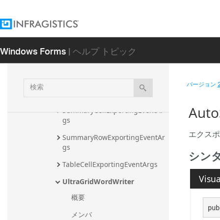
ExportEndingEventArgs
ExportStartedEventArgs
HeaderCellExportingEventArgs
Windows Forms
| ヘルプ トピック
HeaderRowExportingEventArgs
Resources
検
バージョン
索
RowExportingEventArgs
Aut
SummaryCellExportingEventAr
gs
エクスポ
SummaryRowExportingEventAr
gs
シン
TableCellExportingEventArgs
Visua
UltraGridWordWriter
概要
pub
メンバ