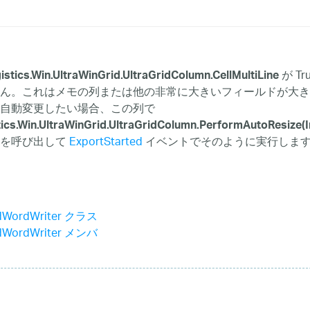
が T
gistics.Win.UltraWinGrid.UltraGridColumn.CellMultiLine
ん。これはメモの列または他の非常に大きいフィールドが大き
自動変更したい場合、この列で
tics.Win.UltraWinGrid.UltraGridColumn.PerformAutoResize(
ドを呼び出して
ExportStarted
イベントでそのように実行しま
idWordWriter クラス
idWordWriter メンバ