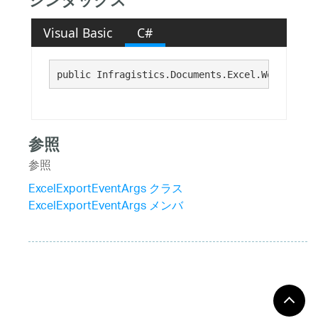
シンタックス
Visual Basic
C#
public Infragistics.Documents.Excel.Workbook W
参照
参照
ExcelExportEventArgs クラス
ExcelExportEventArgs メンバ