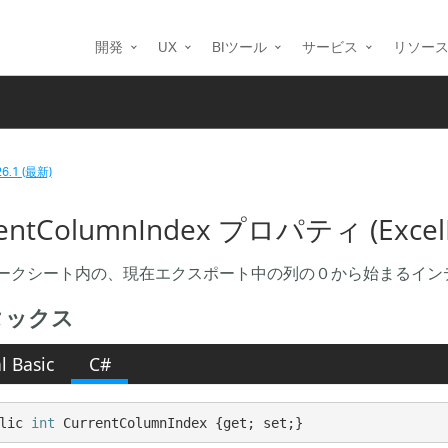
開発
UX
BIツール
サービス
リソー
26.1 (最新)
entColumnIndex プロパティ (ExcelE
l ワークシート内の、現在エクスポート中の列の０から始まるイ
タックス
l Basic
C#
lic 
int
 CurrentColumnIndex {get; set;}