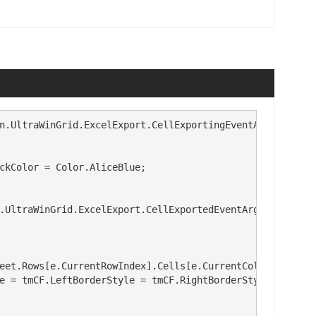
n.UltraWinGrid.ExcelExport.CellExportingEventArgs e)

.UltraWinGrid.ExcelExport.CellExportedEventArgs e)
