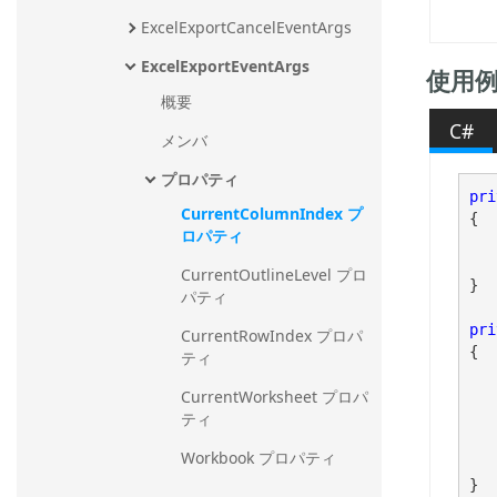
ExcelExportCancelEventArgs
ExcelExportEventArgs
使用
概要
C#
メンバ
プロパティ
pri
CurrentColumnIndex プ
{

ロパティ
		e.GridRow.C
CurrentOutlineLevel プロ
}

パティ
pri
CurrentRowIndex プロパ
{

ティ
CurrentWorksheet プロパ
	
ティ
		IWorksheetCellForma
		tmCF.BottomBorderStyle 
Workbook プロパティ
	
}