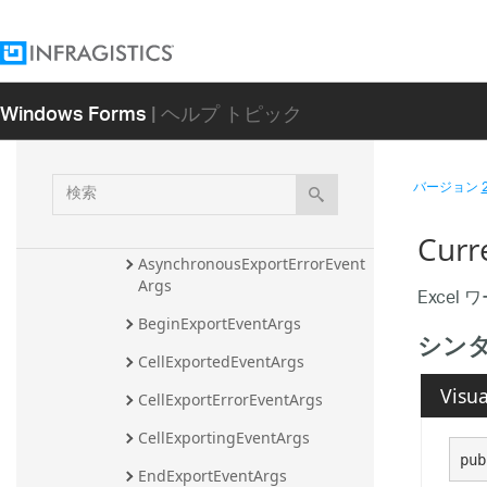
ブリ
Infragistics.Win.UltraWinGrid.Documen
tExport アセンブリ
Windows Forms
| ヘルプ トピック
Infragistics.Win.UltraWinGrid.ExcelExp
ort アセンブリ
Infragistics.Win.UltraWinGrid.ExcelE
検
バージョン
xport 名前空間
索
クラス
Curr
AsynchronousExportErrorEvent
Args
Exce
BeginExportEventArgs
シン
CellExportedEventArgs
Visua
CellExportErrorEventArgs
CellExportingEventArgs
pub
EndExportEventArgs