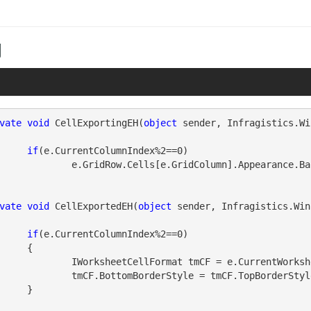
例
vate
void
 CellExportingEH(
object
 sender, Infragistics.Wi
if
(e.CurrentColumnIndex%2==0)

ells[e.GridColumn].Appearance.BackColor = Color.AliceBlue;

vate
void
 CellExportedEH(
object
 sender, Infragistics.Win
if
(e.CurrentColumnIndex%2==0)

{

t tmCF = e.CurrentWorksheet.Rows[e.CurrentRowIndex].Cells[e.CurrentColumnIndex].CellFormat;

= tmCF.TopBorderStyle = tmCF.LeftBorderStyle = tmCF.RightBorderStyle = CellBorderLineStyle.SlantedDashDot;

}
