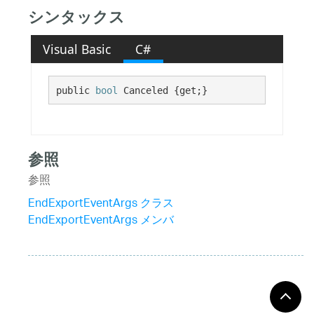
シンタックス
Visual Basic
C#
public 
bool
 Canceled {get;}
参照
参照
EndExportEventArgs クラス
EndExportEventArgs メンバ