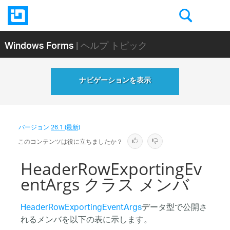
Windows Forms
| ヘルプ トピック
ナビゲーションを表示
バージョン
26.1 (最新)
このコンテンツは役に立ちましたか？
HeaderRowExportingEv
entArgs クラス メンバ
HeaderRowExportingEventArgs
データ型で公開さ
れるメンバを以下の表に示します。