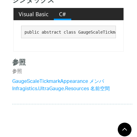
シンタックス
Visual Basic
C#
public abstract class GaugeScaleTickmarkAppear
参照
参照
GaugeScaleTickmarkAppearance メンバ
Infragistics.UltraGauge.Resources 名前空間