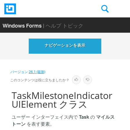
Windows Forms
| ヘルプ トピック
ナビゲーションを表示
バージョン
26.1 (最新)
このコンテンツは役に立ちましたか？
TaskMilestoneIndicator
UIElement クラス
ユーザー インターフェイス内で
の
Task
マイルス
を表す要素。
トーン