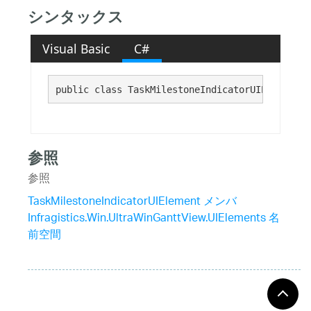
シンタックス
Visual Basic
C#
public class TaskMilestoneIndicatorUIElement :
参照
参照
TaskMilestoneIndicatorUIElement メンバ
Infragistics.Win.UltraWinGanttView.UIElements 名
前空間