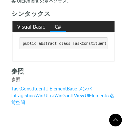
各 UIElement の基本クラス。
シンタックス
Visual Basic
C#
public abstract class TaskConstituentUIElement
参照
参照
TaskConstituentUIElementBase メンバ
Infragistics.Win.UltraWinGanttView.UIElements 名
前空間