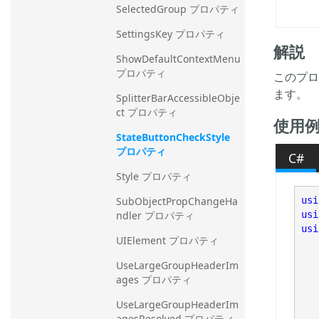
SelectedGroup プロパティ
SettingsKey プロパティ
解説
ShowDefaultContextMenu 
プロパティ
このプロ
ます。
SplitterBarAccessibleObje
ct プロパティ
使用
StateButtonCheckStyle 
プロパティ
C#
Style プロパティ
SubObjectPropChangeHa
usi
ndler プロパティ
usi
usi
UIElement プロパティ
UseLargeGroupHeaderIm
ages プロパティ
UseLargeGroupHeaderIm
agesResolved プロパティ