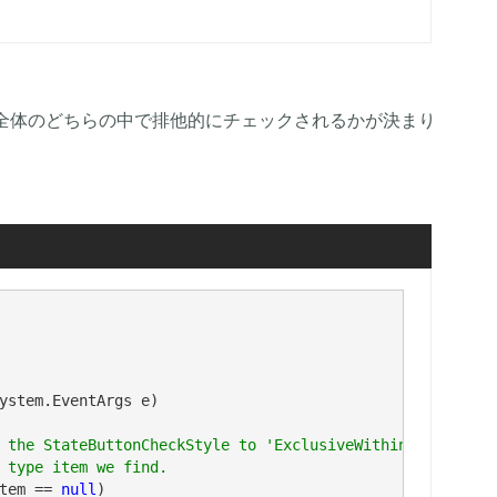
トロール全体のどちらの中で排他的にチェックされるかが決まり
ystem.EventArgs e)

 the StateButtonCheckStyle to 'ExclusiveWithinControl'

tem == 
null
)
