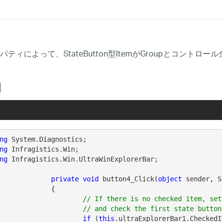
パティによって、StateButton型ItemがGroupとコン
例
ng
ng
ng
 Infragistics.Win.UltraWinExplorerBar;

private
void
 button4_Click(
object
 sender, S
		{

// If there is no checked item, set
if
 (
this
.ultraExplorerBar1.CheckedI