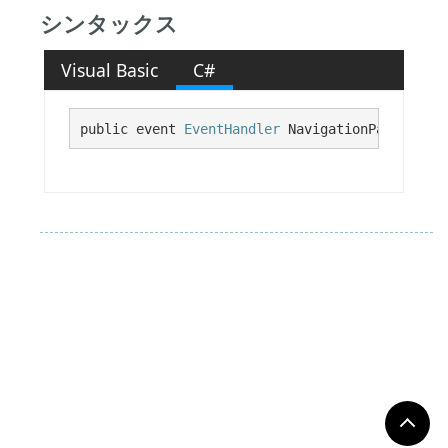
シンタックス
Visual Basic
C#
public event 
EventHandler
 NavigationPaneExpand