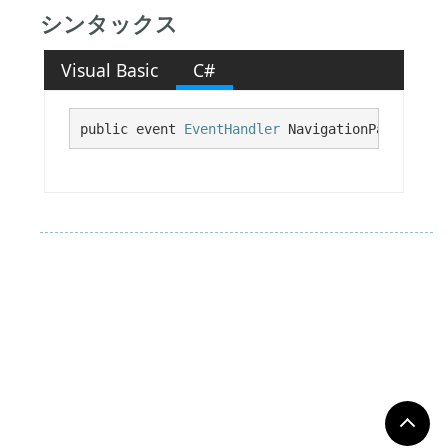
シンタックス
Visual Basic
C#
public event 
EventHandler
 NavigationPaneCollap