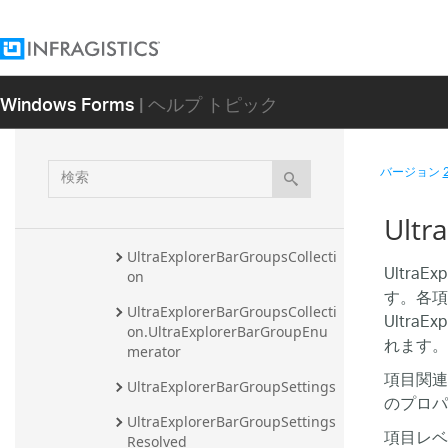
UltraExplorerBarGroup.Navigat
ionPaneHeaderAccessibleObjec
t
Windows Forms
| ヘルプ トピック
UltraExplorerBarGroup.UltraEx
plorerBarGroupTypeConverter
UltraExplorerBarGroupAppeara
検
nces
バージョン
索
UltraExplorerBarGroupHeaderU
Ultr
IElement
UltraExplorerBarGroupsCollecti
UltraE
on
す。各項
UltraExplorerBarGroupsCollecti
UltraE
on.UltraExplorerBarGroupEnu
れます。
merator
項目関
UltraExplorerBarGroupSettings
のプロパテ
UltraExplorerBarGroupSettings
項目レベ
Resolved