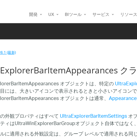
開発
UX
BIツール
サービス
リソー
26.1 (最新)
aExplorerBarItemAppearances ク
xplorerBarItemAppearances オブジェクトは、特定の
UltraExpl
目には、大きいアイコンで表示されるときと小さいアイコンで
xplorerBarItemAppearances オブジェクトは通常、
Appearance
連の外観プロパティはすべて
UltraExplorerBarItemSettings
オブ
ィはUltraWinExplorerBarGroupオブジェクト自体で
ルに適用される外観設定は、グループ レベルで適用される同じ設定