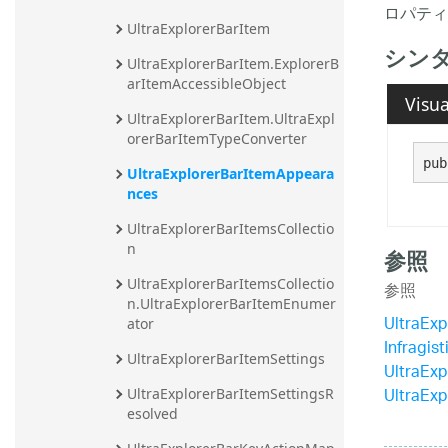
ロパティ
UltraExplorerBarItem
シン
UltraExplorerBarItem.ExplorerB
arItemAccessibleObject
Visua
UltraExplorerBarItem.UltraExpl
orerBarItemTypeConverter
pub
UltraExplorerBarItemAppeara
nces
UltraExplorerBarItemsCollectio
n
参照
UltraExplorerBarItemsCollectio
参照
n.UltraExplorerBarItemEnumer
UltraEx
ator
Infragi
UltraExplorerBarItemSettings
UltraEx
UltraEx
UltraExplorerBarItemSettingsR
esolved