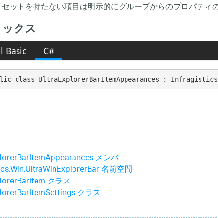
 セットを持たない項目は明示的にグループからのプロパティ
タックス
l Basic
C#
lic class UltraExplorerBarItemAppearances : Infragistics
plorerBarItemAppearances メンバ
stics.Win.UltraWinExplorerBar 名前空間
plorerBarItem クラス
plorerBarItemSettings クラス