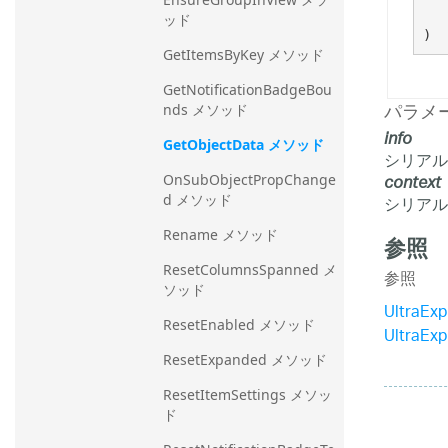
ッド
)
GetItemsByKey メソッド
GetNotificationBadgeBou
パラメ
nds メソッド
info
GetObjectData メソッド
シリアル化
context
OnSubObjectPropChange
シリアル化
d メソッド
Rename メソッド
参照
ResetColumnsSpanned メ
参照
ソッド
UltraEx
ResetEnabled メソッド
UltraEx
ResetExpanded メソッド
ResetItemSettings メソッ
ド