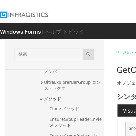
UltraExplorerBarContainerCont
rol
UltraExplorerBarEmbeddableE
Windows Forms
| ヘルプ トピック
ditorOwner
UltraExplorerBarEventManager
検
バージョン
UltraExplorerBarGroup
索
概要
GetO
メンバ
オブジェ
UltraExplorerBarGroup コン
ストラクタ
シン
メソッド
Clone メソッド
Visua
EnsureGroupHeaderInVie
w メソッド
pro
EnsureGroupInView メソ