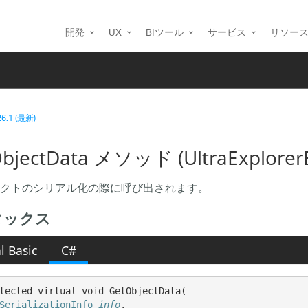
開発
UX
BIツール
サービス
リソー
26.1 (最新)
bjectData メソッド (UltraExplorer
クトのシリアル化の際に呼び出されます。
タックス
l Basic
C#
tected virtual void GetObjectData( 

SerializationInfo
info
,
