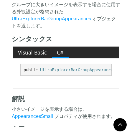
グループに大きいイメージを表示する場合に使用す
る外観設定が格納された
UltraExplorerBarGroupAppearances
オブジェク
トを返します。
シンタックス
Visual Basic
C#
public 
UltraExplorerBarGroupAppearances
 Appear
解説
小さいイメージを表示する場合は、
AppearancesSmall
プロパティが使用されます。
参照