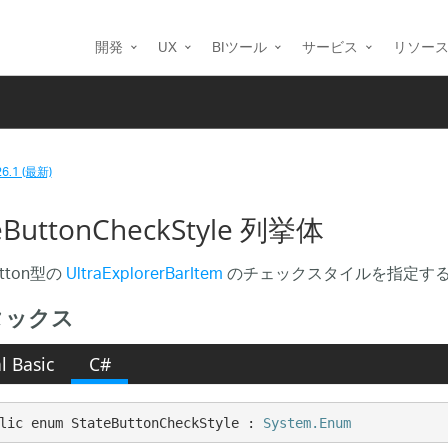
開発
UX
BIツール
サービス
リソー
26.1 (最新)
eButtonCheckStyle 列挙体
Button型の
UltraExplorerBarItem
のチェックスタイルを指定す
タックス
l Basic
C#
lic enum StateButtonCheckStyle : 
System.Enum