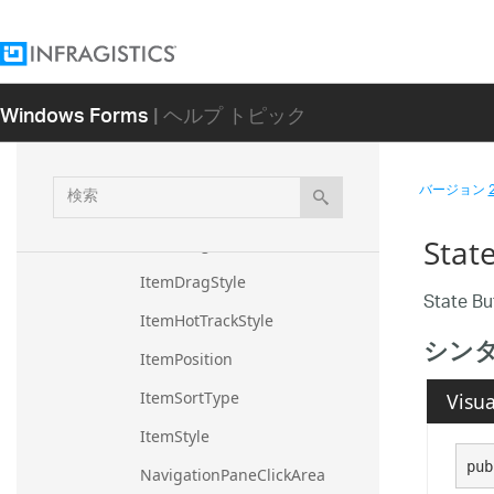
AnimationSpeed
AutoScrollStyle
ClickArea
Windows Forms
| ヘルプ トピック
ContextMenuItemType
GroupDropPosition
検
バージョン
GroupStyle
索
Stat
ItemDragAction
ItemDragStyle
State 
ItemHotTrackStyle
シン
ItemPosition
ItemSortType
Visua
ItemStyle
pub
NavigationPaneClickArea