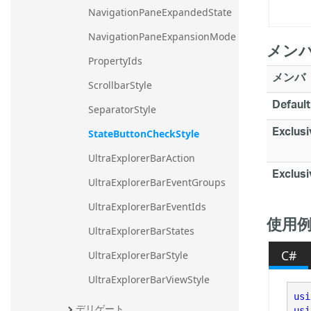
NavigationPaneExpandedState
NavigationPaneExpansionMode
メン
PropertyIds
メンバ
ScrollbarStyle
Default
SeparatorStyle
Exclusi
StateButtonCheckStyle
UltraExplorerBarAction
Exclus
UltraExplorerBarEventGroups
UltraExplorerBarEventIds
使用
UltraExplorerBarStates
C#
UltraExplorerBarStyle
UltraExplorerBarViewStyle
usi
デリゲート
usi