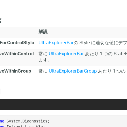
バ
解説
UltraExplorerBar
の Style に適切な値に
ForControlStyle
常に
UltraExplorerBar
あたり 1 つの StateB
veWithinControl
ます。
常に
UltraExplorerBarGroup
あたり 1 つの 
iveWithinGroup
例
ng
ng