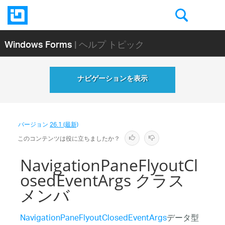
Windows Forms
| ヘルプ トピック
ナビゲーションを表示
バージョン
26.1 (最新)
このコンテンツは役に立ちましたか？
NavigationPaneFlyoutCl
osedEventArgs クラス
メンバ
NavigationPaneFlyoutClosedEventArgs
データ型