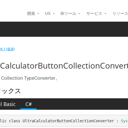
開発
UX
BIツール
サービス
リソー
26.1 (最新)
aCalculatorButtonCollectionConv
llection TypeConverter。
タックス
l Basic
C#
lic class UltraCalculatorButtonCollectionConverter : 
Sys