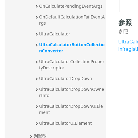
OnCalculatePendingEventArgs
OnDefaultCalculationFailEventA
参照
rgs
参照
UltraCalculator
UltraCa
UltraCalculatorButtonCollectio
Infragis
nConverter
UltraCalculatorCollectionProper
tyDescriptor
UltraCalculatorDropDown
UltraCalculatorDropDownOwne
rInfo
UltraCalculatorDropDownUIEle
ment
UltraCalculatorUIElement
列挙型