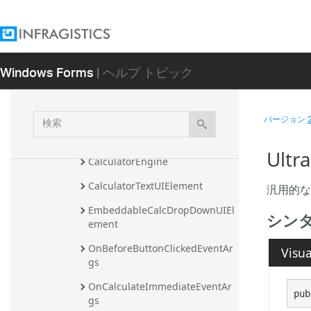
onTypeConverter
CalculatorButtonCollection
CalculatorButtonCollection.Seri
Windows Forms
| ヘルプ トピック
alizableButtonsCollectionEnum
erator
CalculatorButtonEventArgs
検
バージョン
索
CalculatorButtonUIElement
Ultr
CalculatorEngine
CalculatorTextUIElement
汎用的な Co
EmbeddableCalcDropDownUIEl
シン
ement
OnBeforeButtonClickedEventAr
Visua
gs
OnCalculateImmediateEventAr
pub
gs