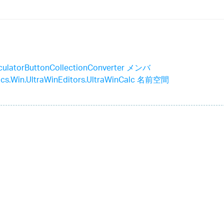
lculatorButtonCollectionConverter メンバ
tics.Win.UltraWinEditors.UltraWinCalc 名前空間