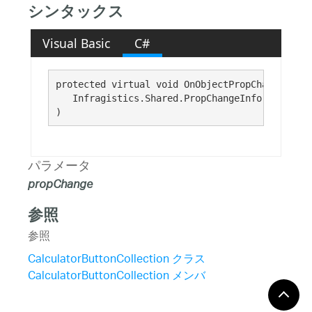
シンタックス
Visual Basic
C#
protected virtual void OnObjectPropChanged( 

   Infragistics.Shared.PropChangeInfo 
propChan
)
パラメータ
propChange
参照
参照
CalculatorButtonCollection クラス
CalculatorButtonCollection メンバ