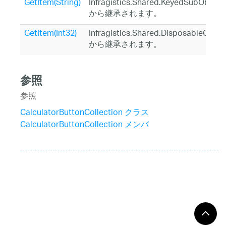
GetItem(String)
Infragistics.Shared.KeyedSubObject
から継承されます。
GetItem(Int32)
Infragistics.Shared.DisposableObjec
から継承されます。
参照
参照
CalculatorButtonCollection クラス
CalculatorButtonCollection メンバ