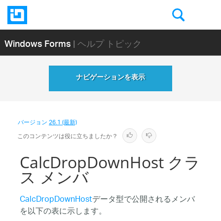
Windows Forms
| ヘルプ トピック
ナビゲーションを表示
バージョン
26.1 (最新)
このコンテンツは役に立ちましたか？
CalcDropDownHost クラ
ス メンバ
CalcDropDownHost
データ型で公開されるメンバ
を以下の表に示します。