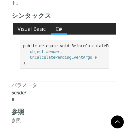
ト。
シンタックス
Visual Basic
C#
public delegate void BeforeCalculatePendingEve
object
sender
,

OnCalculatePendingEventArgs
e
)
パラメータ
sender
e
参照
参照