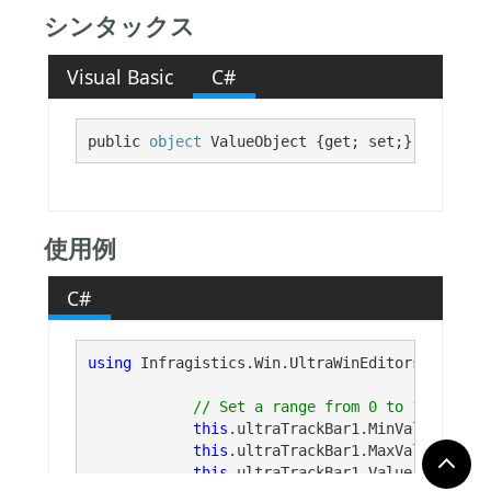
シンタックス
Visual Basic
C#
public 
object
 ValueObject {get; set;}
使用例
C#
using
 Infragistics.Win.UltraWinEditors;

this
.ultraTrackBar1.MinValue = 0;

this
.ultraTrackBar1.MaxValue = 100;
this
.ultraTrackBar1.Value = 
null
;
